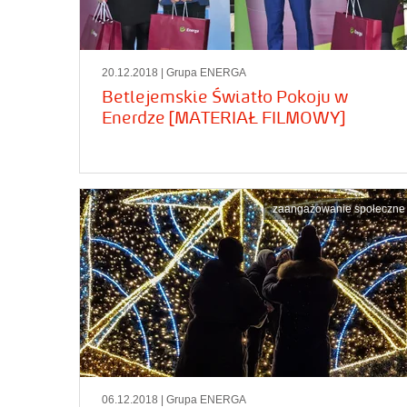
20.12.2018
| Grupa ENERGA
Betlejemskie Światło Pokoju w
Enerdze [MATERIAŁ FILMOWY]
zaangażowanie społeczne
06.12.2018
| Grupa ENERGA