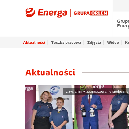
Grup
Ener
Aktualności
Teczka prasowa
Zdjęcia
Wideo
K
Aktualności
z życia firmy
,
zaangażowanie społeczne