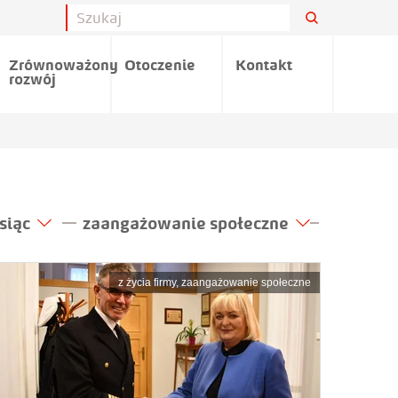
Zrównoważony
Otoczenie
Kontakt
rozwój
siąc
zaangażowanie społeczne
z życia firmy
,
zaangażowanie społeczne