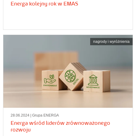
Energa kolejny rok w EMAS
nagrody i wyróżnienia
28.06.2024
| Grupa ENERGA
Energa wśród liderów zrównoważonego
rozwoju