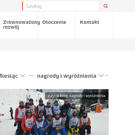
Zrównoważony
Otoczenie
Kontakt
rozwój
iesiąc
nagrody i wyróżnienia
z życia firmy
,
nagrody i wyróżnienia