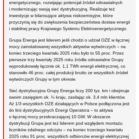
energetycznego, rozwijając potencjał źródeł odnawialnych
i modernizując swoją sieć dystrybucyjną. Realizuje też
inwestycje w bilansujące aktywa niskoemisyjne, które
przyczynią się do zwiększenia bezpieczeństwa dostaw energii
i stabilnej pracy Krajowego Systemu Elektroenergetycznego.
Grupa Energa jest liderem jeśli chodzi o udział OZE w łącznej
mocy zainstalowanej wszystkich aktywów wytwórczych – na
koniec trzeciego kwartału 2025 roku było to 55 proc. Przez
pierwsze trzy kwartały 2025 roku źródła odnawialne Grupy
wyprodukowały łącznie ok. 1,1 TWh energii elektrycznej, co
stanowiło 46 proc. całej produkcji brutto ze wszystkich źródeł
wytwórczych Grupy w tym okresie.
Sieć dystrybucyjna Grupy Energa liczy 200 tys. km i obejmuje
swoim zasięgiem ok. ¼ kraju, zasilając ok. 3,4 mln klientów.
Aż 1/3 wszystkich OZE działających w Polsce podłączona jest
do linii dystrybucyjnych Energi Operatora – to aktywa
o łącznej mocy przekraczającej 10 GW. W obszarze
dystrybucji Grupa jest też liderem pod względem montażu
liczników zdalnego odczytu – na koniec trzeciego kwartału
2025 roku 91 proc. wszystkich odbiorców energii elektrycznej