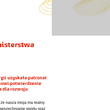
isterstwa
gii uzyskała patronat
nowi potwierdzenie
a dla rozwoju
, że nasza misja ma realny
owszechnianie sportu oraz