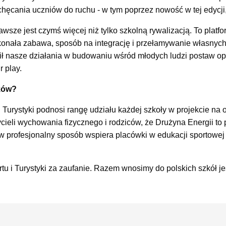
hęcania uczniów do ruchu - w tym poprzez nowość w tej edycji,
wsze jest czymś więcej niż tylko szkolną rywalizacją. To platf
konała zabawa, sposób na integrację i przełamywanie własnych 
nił nasze działania w budowaniu wśród młodych ludzi postaw op
r play.
ików?
i Turystyki podnosi rangę udziału każdej szkoły w projekcie na 
ycieli wychowania fizycznego i rodziców, że Drużyna Energii to
 w profesjonalny sposób wspiera placówki w edukacji sportowej
tu i Turystyki za zaufanie. Razem wnosimy do polskich szkół j