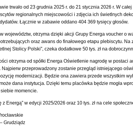
ie trwało od 23 grudnia 2025 r. do 21 stycznia 2026 r. W całe
iscytów regionalnych miejscowości i zdjęcia ich świetlnych deko
dydatów. Łącznie w zabawie oddano 404 369 tysięcy głosów.
w województw, otrzyma dzięki akcji Grupy Energa voucher o wart
otrzebujących oraz awans do finałowego etapu plebiscytu. Na 
ietlnej Stolicy Polski”, czeka dodatkowe 50 tys. zł na dobroczynn
ci otrzyma od spółki Energa Oświetlenie nagrodę w postaci au
. Najpierw przeprowadzony zostanie przegląd istniejącego oświ
ozycję modernizacji. Będzie ona zawiera przede wszystkim wyl
ć może dana instytucja. Dzięki temu placówka będzie mogła w
siebie momencie.
z Energą” w edycji 2025/2026 oraz 10 tys. zł na cele społeczn
rocławskie
– Grudziądz