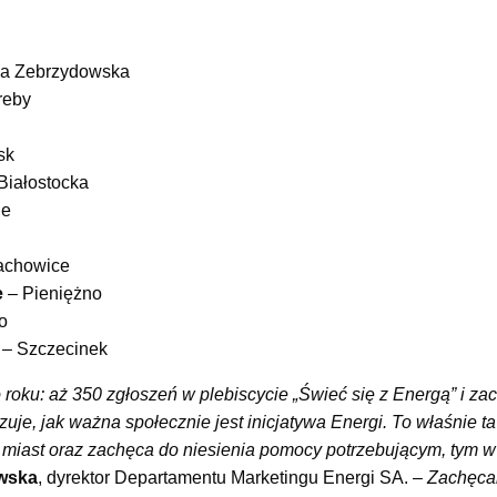
ia Zebrzydowska
reby
sk
iałostocka
le
achowice
e
– Pieniężno
o
– Szczecinek
 roku: aż 350 zgłoszeń w plebiscycie „Świeć się z Energą” i zac
azuje, jak ważna społecznie jest inicjatywa Energi. To właśnie 
 miast oraz zachęca do niesienia pomocy potrzebującym, tym w 
wska
, dyrektor Departamentu Marketingu Energi SA.
– Zachęca