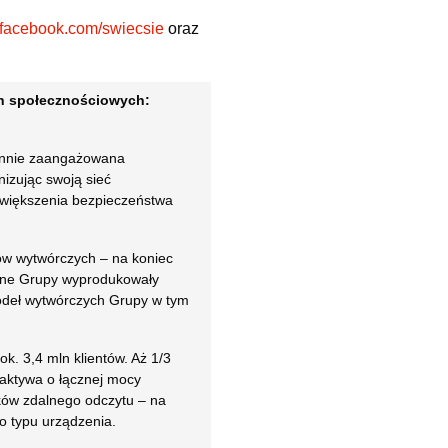
.facebook.com/swiecsie
oraz
ch społecznościowych:
zynnie zaangażowana
nizując swoją sieć
 zwiększenia bezpieczeństwa
wów wytwórczych – na koniec
ialne Grupy wyprodukowały
źródeł wytwórczych Grupy w tym
k. 3,4 mln klientów. Aż 1/3
 aktywa o łącznej mocy
ków zdalnego odczytu – na
go typu urządzenia.