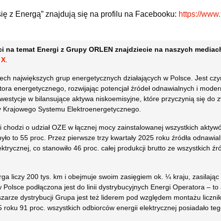
ię z Energą” znajdują się na profilu na Facebooku:
https://www
i na temat Energi z Grupy ORLEN znajdziecie na naszych media
e
X
.
rech największych grup energetycznych działających w Polsce. Jest c
tora energetycznego, rozwijając potencjał źródeł odnawialnych i moder
inwestycje w bilansujące aktywa niskoemisyjne, które przyczynią się do
acy Krajowego Systemu Elektroenergetycznego.
li chodzi o udział OZE w łącznej mocy zainstalowanej wszystkich akty
było to 55 proc. Przez pierwsze trzy kwartały 2025 roku źródła odnaw
ektrycznej, co stanowiło 46 proc. całej produkcji brutto ze wszystkich 
a liczy 200 tys. km i obejmuje swoim zasięgiem ok. ¼ kraju, zasilając o
 Polsce podłączona jest do linii dystrybucyjnych Energi Operatora – to
zarze dystrybucji Grupa jest też liderem pod względem montażu liczni
5 roku 91 proc. wszystkich odbiorców energii elektrycznej posiadało te