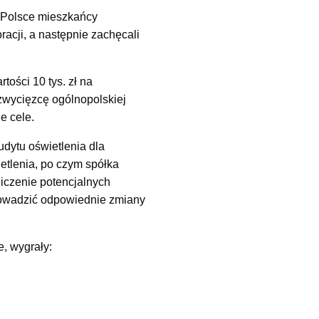
j Polsce mieszkańcy
racji, a następnie zachęcali
ości 10 tys. zł na
zwycięzcę ogólnopolskiej
e cele.
dytu oświetlenia dla
etlenia, po czym spółka
iczenie potencjalnych
prowadzić odpowiednie zmiany
e, wygrały: