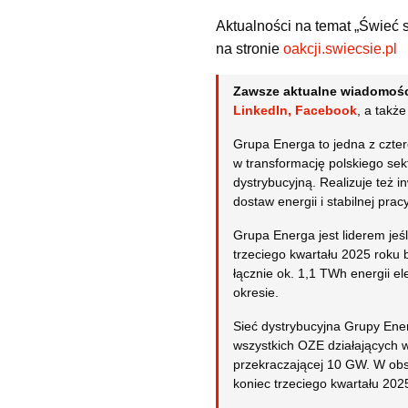
Aktualności na temat „Świeć s
na stronie
oakcji.swiecsie.pl
Zawsze aktualne wiadomośc
LinkedIn
,
Facebook
, a takż
Grupa Energa to jedna z czte
w transformację polskiego sek
dystrybucyjną. Realizuje też 
dostaw energii i stabilnej pr
Grupa Energa jest liderem jeś
trzeciego kwartału 2025 roku 
łącznie ok. 1,1 TWh energii el
okresie.
Sieć dystrybucyjna Grupy Energ
wszystkich OZE działających w
przekraczającej 10 GW. W obs
koniec trzeciego kwartału 202