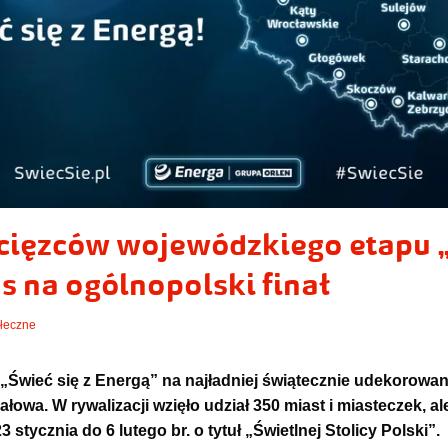
ięzców wojewódzkiego etapu „
as na ogólnopolski finał
łeczne
 „Świeć się z Energą” na najładniej świątecznie udekorowa
łowa. W rywalizacji wzięło udział 350 miast i miasteczek, a
tycznia do 6 lutego br. o tytuł „Świetlnej Stolicy Polski”.