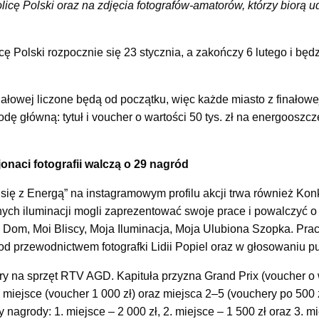
icę Polski oraz na zdjęcia fotografów-amatorów, którzy biorą u
ę Polski rozpocznie się 23 stycznia, a zakończy 6 lutego i będ
ałowej liczone będą od początku, więc każde miasto z finałowej
ę główną: tytuł i voucher o wartości 50 tys. zł na energooszcz
naci fotografii walczą o 29 nagród
się z Energą” na instagramowym profilu akcji trwa również Konk
nych iluminacji mogli zaprezentować swoje prace i powalczyć o
j Dom, Moi Bliscy, Moja Iluminacja, Moja Ulubiona Szopka. Pr
d przewodnictwem fotografki Lidii Popiel oraz w głosowaniu pu
y na sprzęt RTV AGD. Kapituła przyzna Grand Prix (voucher o wa
. miejsce (voucher 1 000 zł) oraz miejsca 2–5 (vouchery po 500
 nagrody: 1. miejsce – 2 000 zł, 2. miejsce – 1 500 zł oraz 3. m