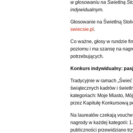
w głosowaniu na Świetlną Stol
indywidualnym.
Głosowanie na Świetlną Stolic
swiecsie.pl
.
Co ważne, głosy w rundzie fin
poziomu i ma szansę na nagrod
potrzebujących.
Konkurs indywidualny: pasjo
Tradycyjnie w ramach „Świeć 
świątecznych kadrów i świetl
kategoriach: Moje Miasto, Mó
przez Kapitułę Konkursową po
Na laureatów czekają voucher
nagrody w każdej kategorii: 1
publiczności przewidziano trzy