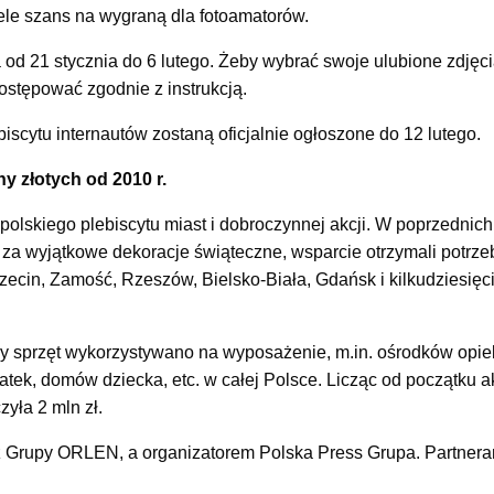
ele szans na wygraną dla fotoamatorów.
od 21 stycznia do 6 lutego. Żeby wybrać swoje ulubione zdjęcia
postępować zgodnie z instrukcją.
biscytu internautów zostaną oficjalnie ogłoszone do 12 lutego.
ny złotych od 2010 r.
polskiego plebiscytu miast i dobroczynnej akcji. W poprzednic
 za wyjątkowe dekoracje świąteczne, wsparcie otrzymali potrzebu
ecin, Zamość, Rzeszów, Bielsko-Biała, Gdańsk i kilkudziesięc
y sprzęt wykorzystywano na wyposażenie, m.in. ośrodków opi
tek, domów dziecka, etc. w całej Polsce. Licząc od początku a
yła 2 mln zł.
a z Grupy ORLEN, a organizatorem Polska Press Grupa. Partnera