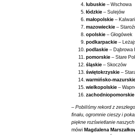
lubuskie
– Wschowa
łódzkie
– Sulejów
małopolskie
– Kalwar
mazowieckie
– Staroź
opolskie
– Głogówek
podkarpackie
– Leżaj
podlaskie
– Dąbrowa B
pomorskie
– Stare Po
śląskie
– Skoczów
świętokrzyskie
– Star
warmińsko-mazurski
wielkopolskie
– Wapn
zachodniopomorskie
– Pobiliśmy rekord z zeszłego
finału, ogromnie cieszy i pok
piękne rozświetlanie naszych
mówi
Magdalena Marszałko