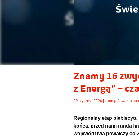
Znamy 16 zwyc
z Energą” – cz
22 stycznia 2026 |
zaangażowanie spo
Regionalny etap plebiscytu
końca, przed nami runda fina
województwa powalczy od 23 s