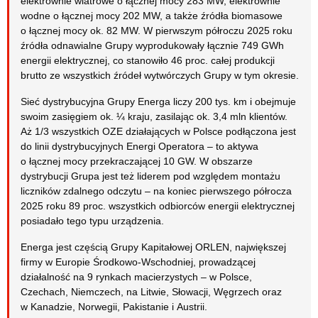
elektrownie wiatrowe o łącznej mocy 283 MW, elektrownie
wodne o łącznej mocy 202 MW, a także źródła biomasowe
o łącznej mocy ok. 82 MW. W pierwszym półroczu 2025 roku
źródła odnawialne Grupy wyprodukowały łącznie 749 GWh
energii elektrycznej, co stanowiło 46 proc. całej produkcji
brutto ze wszystkich źródeł wytwórczych Grupy w tym okresie.
Sieć dystrybucyjna Grupy Energa liczy 200 tys. km i obejmuje
swoim zasięgiem ok. ¼ kraju, zasilając ok. 3,4 mln klientów.
Aż 1/3 wszystkich OZE działających w Polsce podłączona jest
do linii dystrybucyjnych Energi Operatora – to aktywa
o łącznej mocy przekraczającej 10 GW. W obszarze
dystrybucji Grupa jest też liderem pod względem montażu
liczników zdalnego odczytu – na koniec pierwszego półrocza
2025 roku 89 proc. wszystkich odbiorców energii elektrycznej
posiadało tego typu urządzenia.
Energa jest częścią Grupy Kapitałowej ORLEN, największej
firmy w Europie Środkowo-Wschodniej, prowadzącej
działalność na 9 rynkach macierzystych – w Polsce,
Czechach, Niemczech, na Litwie, Słowacji, Węgrzech oraz
w Kanadzie, Norwegii, Pakistanie i Austrii.