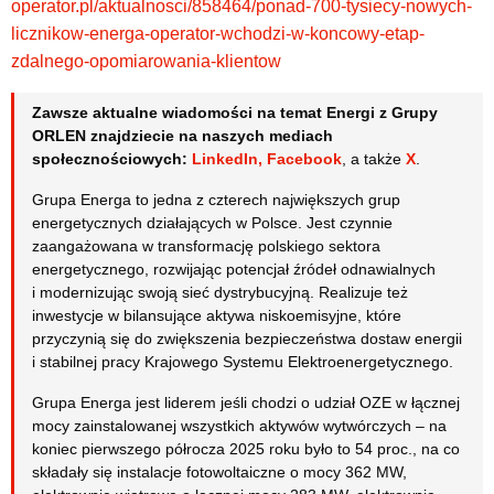
operator.pl/aktualnosci/858464/ponad-700-tysiecy-nowych-
licznikow-energa-operator-wchodzi-w-koncowy-etap-
zdalnego-opomiarowania-klientow
Zawsze aktualne wiadomości na temat Energi z Grupy
ORLEN znajdziecie na naszych mediach
społecznościowych:
LinkedIn
,
Facebook
, a także
X
.
Grupa Energa to jedna z czterech największych grup
energetycznych działających w Polsce. Jest czynnie
zaangażowana w transformację polskiego sektora
energetycznego, rozwijając potencjał źródeł odnawialnych
i modernizując swoją sieć dystrybucyjną. Realizuje też
inwestycje w bilansujące aktywa niskoemisyjne, które
przyczynią się do zwiększenia bezpieczeństwa dostaw energii
i stabilnej pracy Krajowego Systemu Elektroenergetycznego.
Grupa Energa jest liderem jeśli chodzi o udział OZE w łącznej
mocy zainstalowanej wszystkich aktywów wytwórczych – na
koniec pierwszego półrocza 2025 roku było to 54 proc., na co
składały się instalacje fotowoltaiczne o mocy 362 MW,