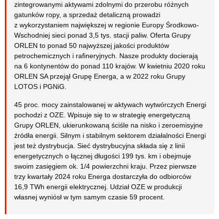
zintegrowanymi aktywami zdolnymi do przerobu różnych
gatunków ropy, a sprzedaż detaliczną prowadzi
z wykorzystaniem największej w regionie Europy Środkowo-
Wschodniej sieci ponad 3,5 tys. stacji paliw. Oferta Grupy
ORLEN to ponad 50 najwyższej jakości produktów
petrochemicznych i rafineryjnych. Nasze produkty docierają
na 6 kontynentów do ponad 110 krajów. W kwietniu 2020 roku
ORLEN SA przejął Grupę Energa, a w 2022 roku Grupy
LOTOS i PGNiG.
45 proc. mocy zainstalowanej w aktywach wytwórczych Energi
pochodzi z OZE. Wpisuje się to w strategię energetyczną
Grupy ORLEN, ukierunkowaną ściśle na nisko i zeroemisyjne
źródła energii. Silnym i stabilnym sektorem działalności Energi
jest też dystrybucja. Sieć dystrybucyjna składa się z linii
energetycznych o łącznej długości 199 tys. km i obejmuje
swoim zasięgiem ok. 1/4 powierzchni kraju. Przez pierwsze
trzy kwartały 2024 roku Energa dostarczyła do odbiorców
16,9 TWh energii elektrycznej. Udział OZE w produkcji
własnej wyniósł w tym samym czasie 59 procent.