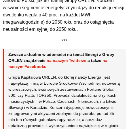
zarówno Polski, jak też samej Grupy ORLEN. Koncern
w swoim segmencie energetycznym dąży do redukcji emisji
dwutlenku węgla o 40 proc. na każdej MWh
(megawatogodzinie) do 2030 roku oraz do osiągnięcia
neutralności emisyjnej do 2050 roku.
***
Zawsze aktualne wiadomości na temat Energi z Grupy
ORLEN znajdziecie
na naszym Twitterze
a także
na
naszym Facebooku
Grupa Kapitałowa ORLEN, do której należy Energa, jest
największą firmą w Europie Środkowo-Wschodniej, notowaną
w prestiżowych, światowych zestawieniach Fortune Global
500, czy Platts TOP250. Prowadzi działalność na 6 rynkach
macierzystych – w Polsce, Czechach, Niemczech, na Litwie,
Słowacji i w Kanadzie. Koncern dysponuje nowoczesnymi,
zintegrowanymi aktywami zdolnymi do przerobu ponad 35
mln ton różnych gatunków ropy rocznie, a sprzedaż
detaliczną prowadzi z wykorzystaniem największej w regionie