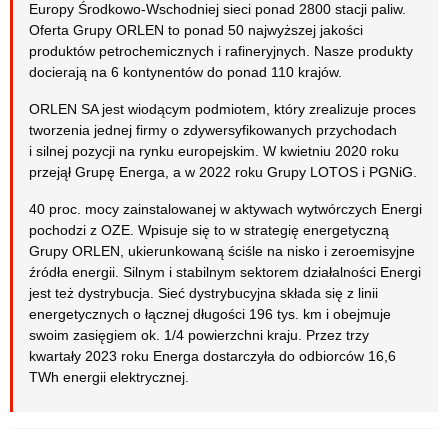
Europy Środkowo-Wschodniej sieci ponad 2800 stacji paliw.
Oferta Grupy ORLEN to ponad 50 najwyższej jakości
produktów petrochemicznych i rafineryjnych. Nasze produkty
docierają na 6 kontynentów do ponad 110 krajów.
ORLEN SA jest wiodącym podmiotem, który zrealizuje proces
tworzenia jednej firmy o zdywersyfikowanych przychodach
i silnej pozycji na rynku europejskim. W kwietniu 2020 roku
przejął Grupę Energa, a w 2022 roku Grupy LOTOS i PGNiG.
40 proc. mocy zainstalowanej w aktywach wytwórczych Energi
pochodzi z OZE. Wpisuje się to w strategię energetyczną
Grupy ORLEN, ukierunkowaną ściśle na nisko i zeroemisyjne
źródła energii. Silnym i stabilnym sektorem działalności Energi
jest też dystrybucja. Sieć dystrybucyjna składa się z linii
energetycznych o łącznej długości 196 tys. km i obejmuje
swoim zasięgiem ok. 1/4 powierzchni kraju. Przez trzy
kwartały 2023 roku Energa dostarczyła do odbiorców 16,6
TWh energii elektrycznej.