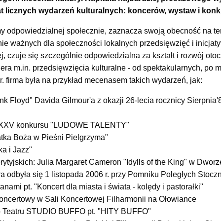
 licznych wydarzeń kulturalnych: koncerów, wystaw i kon
y odpowiedzialnej społecznie, zaznacza swoją obecność na ter
e ważnych dla społeczności lokalnych przedsięwzięć i inicjaty
ej, czuje się szczególnie odpowiedzialna za kształt i rozwój oto
piera m.in. przedsięwzięcia kulturalne - od spektakularnych, po 
r. firma była na przykład mecenasem takich wydarzeń, jak:
ink Floyd" Davida Gilmour'a z okazji 26-lecia rocznicy Sierpnia'
 XXXV konkursu "LUDOWE TALENTY"
atka Boża w Pieśni Pielgrzyma"
ka i Jazz"
rytyjskich: Julia Margaret Cameron "Idylls of the King" w Dwor
tóra odbyła się 1 listopada 2006 r. przy Pomniku Poległych St
ami pt. "Koncert dla miasta i świata - kolędy i pastorałki"
oncertowy w Sali Koncertowej Filharmonii na Ołowiance
o Teatru STUDIO BUFFO pt. "HITY BUFFO"