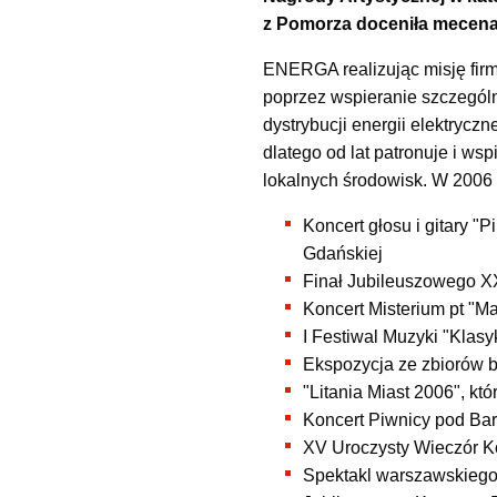
z Pomorza doceniła mecenat
ENERGA realizując misję firm
poprzez wspieranie szczególni
dystrybucji energii elektryczn
dlatego od lat patronuje i ws
lokalnych środowisk. W 2006 
Koncert głosu i gitary "P
Gdańskiej
Finał Jubileuszowego
Koncert Misterium pt "M
I Festiwal Muzyki "Klasy
Ekspozycja ze zbiorów b
"Litania Miast 2006", k
Koncert Piwnicy pod Baran
XV Uroczysty Wieczór K
Spektakl warszawskieg