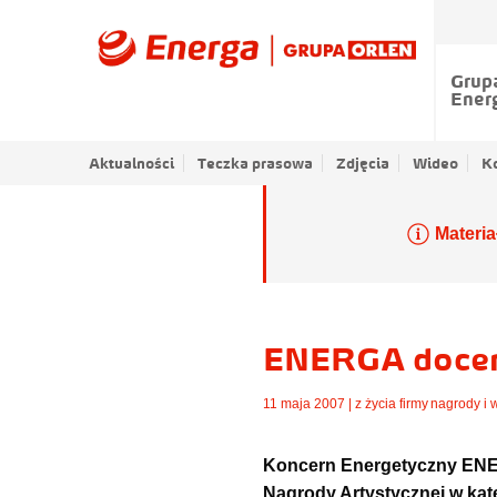
Grup
Ener
Aktualności
Teczka prasowa
Zdjęcia
Wideo
K
Materia
ENERGA doceni
11 maja 2007 |
z życia firmy
,
nagrody i 
Koncern Energetyczny ENER
Nagrody Artystycznej w kate