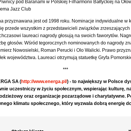
iwnicy pod Baranami w Polskiej Filharmonii Bałtyckiej na Oło
hema Jazz Club
 przyznawana jest od 1998 roku. Nominacje indywidualne w ka
się przede wszystkim z przedstawicieli związków zrzeszających 
chczasowi laureaci nagrody głosują na swoich faworytów. Nagro
iczbę głosów. Wśród tegorocznych nominowanych do nagrody zna
imierz Nowosielski, Roman Perucki i Olo Walicki. Prawo przy
ek województwa. Laureaci otrzymują statuetkę Gryfa Pomorskieg
***
ERGA SA (
http://www.energa.pl/
) - to największy w Polsce dy
nie uczestniczy w życiu społecznym, wspierając kulturę, na
dzieżowy oraz organizacje pozarządowe i charytatywne. Po
ego klimatu społecznego, który wyzwala dobrą energię do