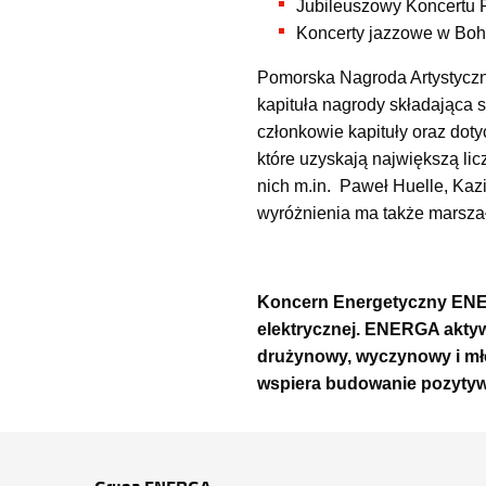
Jubileuszowy Koncertu P
Koncerty jazzowe w Bo
Pomorska Nagroda Artystyczna
kapituła nagrody składająca 
członkowie kapituły oraz doty
które uzyskają największą l
nich m.in. Paweł Huelle, Kaz
wyróżnienia ma także marszał
Koncern Energetyczny EN
elektrycznej. ENERGA aktyw
drużynowy, wyczynowy i mło
wspiera budowanie pozytywn