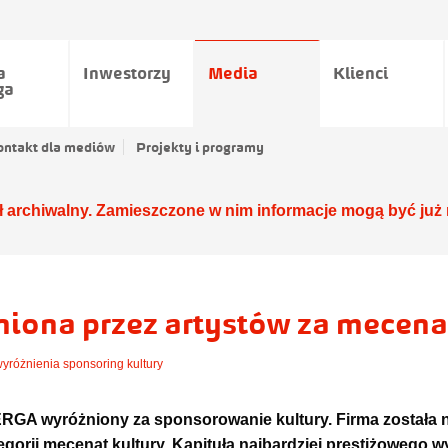
a
Inwestorzy
Media
Klienci
ga
ontakt dla mediów
Projekty i programy
ł archiwalny. Zamieszczone w nim informacje mogą być już 
ona przez artystów za mecenat
wyróżnienia
,
sponsoring kultury
GA wyróżniony za sponsorowanie kultury. Firma została
gorii mecenat kultury. Kapituła najbardziej prestiżowego w