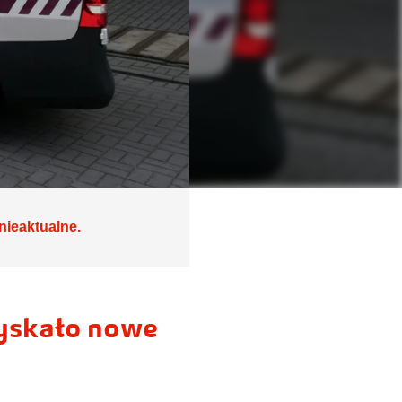
nieaktualne.
zyskało nowe