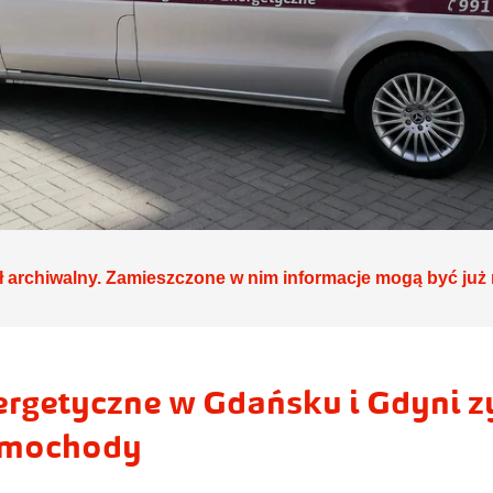
ł archiwalny. Zamieszczone w nim informacje mogą być już 
rgetyczne w Gdańsku i Gdyni 
amochody