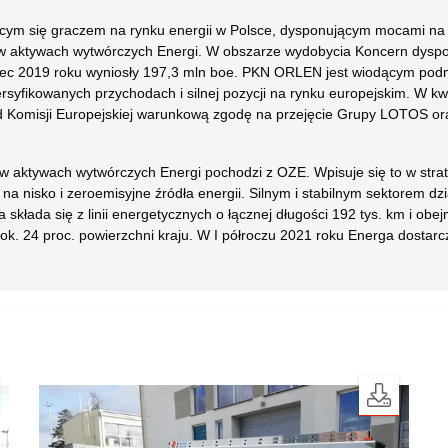
cym się graczem na rynku energii w Polsce, dysponującym mocami na
 w aktywach wytwórczych Energi. W obszarze wydobycia Koncern dysp
niec 2019 roku wyniosły 197,3 mln boe. PKN ORLEN jest wiodącym podm
ersyfikowanych przychodach i silnej pozycji na rynku europejskim. W kw
od Komisji Europejskiej warunkową zgodę na przejęcie Grupy LOTOS ora
 w aktywach wytwórczych Energi pochodzi z OZE. Wpisuje się to w stra
 nisko i zeroemisyjne źródła energii. Silnym i stabilnym sektorem dzia
a składa się z linii energetycznych o łącznej długości 192 tys. km i o
i ok. 24 proc. powierzchni kraju. W I półroczu 2021 roku Energa dosta