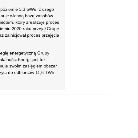
 poziomie 3,3 GWe, z czego
onuje własną bazą zasobów
iotem, który zrealizuje proces
ietniu 2020 roku przejął Grupę
z zainicjował proces przejęcia
tegię energetyczną Grupy
łalności Energi jest też
bejmuje swoim zasięgiem obszar
rczyła do odbiorców 11,6 TWh