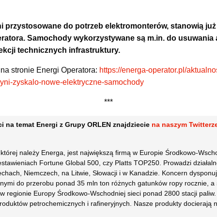
ni przystosowane do potrzeb elektromonterów, stanowią już
ratora. Samochody wykorzystywane są m.in. do usuwania a
kcji technicznych infrastruktury.
 na stronie Energi Operatora:
https://energa-operator.pl/aktual
dyni-zyskalo-nowe-elektryczne-samochody
***
i na temat Energi z Grupy ORLEN znajdziecie
na naszym Twitterz
tórej należy Energa, jest największą firmą w Europie Środkowo-Wsch
stawieniach Fortune Global 500, czy Platts TOP250. Prowadzi działal
echach, Niemczech, na Litwie, Słowacji i w Kanadzie. Koncern dyspon
nymi do przerobu ponad 35 mln ton różnych gatunków ropy rocznie, a 
 w regionie Europy Środkowo-Wschodniej sieci ponad 2800 stacji paliw
produktów petrochemicznych i rafineryjnych. Nasze produkty docierają