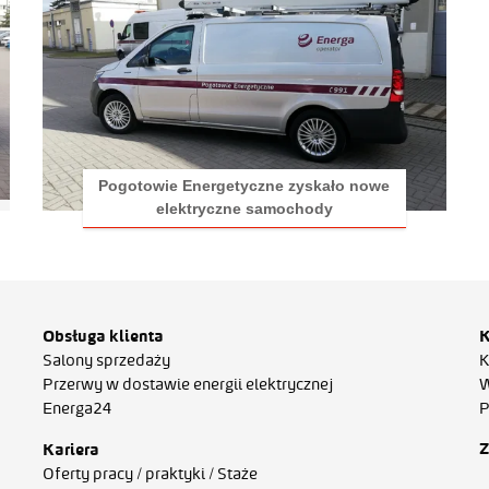
Pogotowie Energetyczne zyskało nowe
elektryczne samochody
Obsługa klienta
K
Salony sprzedaży
K
Przerwy w dostawie energii elektrycznej
W
Energa24
P
Z
Kariera
Oferty pracy / praktyki / Staże