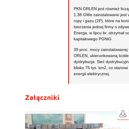
PKN ORLEN jest również liczą
1,38 GWe zainstalowane jest
ropy i gazu (2P), które na ko
tworzenia jednej firmy o zdyw
Energa, w lipcu br. otrzymał 
kapitałowego PGNiG.
39 proc. mocy zainstalowanej
ORLEN, ukierunkowaną ściśle na
dystrybucja. Sieć dystrybucyjn
blisko 75 tys. km2, co stanow
energii elektrycznej.
Załączniki