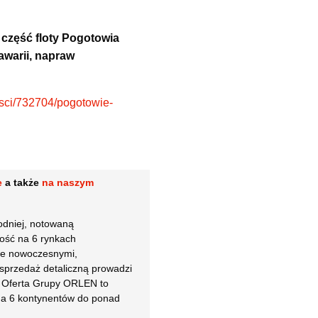
 część floty Pogotowia
warii, napraw
nosci/732704/pogotowie-
e
a także
na naszym
odniej, notowaną
ność na 6 rynkach
uje nowoczesnymi,
sprzedaż detaliczną prowadzi
. Oferta Grupy ORLEN to
 na 6 kontynentów do ponad