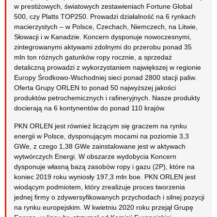
w prestiżowych, światowych zestawieniach Fortune Global
500, czy Platts TOP250. Prowadzi działalność na 6 rynkach
macierzystych – w Polsce, Czechach, Niemczech, na Litwie,
Słowacji i w Kanadzie. Koncern dysponuje nowoczesnymi,
zintegrowanymi aktywami zdolnymi do przerobu ponad 35
mln ton różnych gatunków ropy rocznie, a sprzedaż
detaliczną prowadzi z wykorzystaniem największej w regionie
Europy Środkowo-Wschodniej sieci ponad 2800 stacji paliw.
Oferta Grupy ORLEN to ponad 50 najwyższej jakości
produktów petrochemicznych i rafineryjnych. Nasze produkty
docierają na 6 kontynentów do ponad 110 krajów.
PKN ORLEN jest również liczącym się graczem na rynku
energii w Polsce, dysponującym mocami na poziomie 3,3
GWe, z czego 1,38 GWe zainstalowane jest w aktywach
wytwórczych Energi. W obszarze wydobycia Koncern
dysponuje własną bazą zasobów ropy i gazu (2P), które na
koniec 2019 roku wyniosły 197,3 mln boe. PKN ORLEN jest
wiodącym podmiotem, który zrealizuje proces tworzenia
jednej firmy o zdywersyfikowanych przychodach i silnej pozycji
na rynku europejskim. W kwietniu 2020 roku przejął Grupę