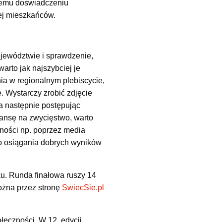
 temu doświadczeniu
jej mieszkańców.
jewództwie i sprawdzenie,
 warto jak najszybciej je
nia w regionalnym plebiscycie,
. Wystarczy zrobić zdjęcie
a następnie postępując
szansę na zwycięstwo, warto
zności np. poprzez media
o osiągania dobrych wyników
ku. Runda finałowa ruszy 14
można przez stronę
SwiecSie.pl
łeczności. W 12. edycji