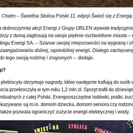
Chełm – Świetlna Stolica Polski 11. edycji Świeć się z Energą
a dobroczynnej akcji Energi z Grupy ORLEN wywoła tradycyjn
tórzy z dumą zagłosują na swoje pięknie rozświetlone miasta –
tingu Energi SA. –
Szanse swojej miejscowości na wygraną i 
 i zaangażowaniu dobrej, sąsiedzkiej energii. Dlatego zachęca
do tego swoją rodzinę i znajomych –
dodaje.
gi?
plebiscytu otrzymuje nagrody, które następnie trafiają do osób w
cia przekroczyła w tym roku 1,2 mln zł. Sprzęt trafił do dzies
widualnych z całej Polski. Energooszczędne lodówki, pralki, ku
ekazywane są m.in. domom dziecka, domom seniora czy rodzino
 także pozwala ograniczyć zużycie energii elektrycznej i wody.