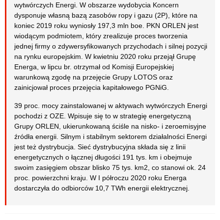
wytwórczych Energi. W obszarze wydobycia Koncern
dysponuje własną bazą zasobów ropy i gazu (2P), które na
koniec 2019 roku wyniosły 197,3 mln boe. PKN ORLEN jest
wiodącym podmiotem, który zrealizuje proces tworzenia
jednej firmy o zdywersyfikowanych przychodach i silnej pozycji
na rynku europejskim. W kwietniu 2020 roku przejął Grupę
Energa, w lipcu br. otrzymał od Komisji Europejskiej
warunkową zgodę na przejęcie Grupy LOTOS oraz
zainicjował proces przejęcia kapitałowego PGNiG.
39 proc. mocy zainstalowanej w aktywach wytwórczych Energi
pochodzi z OZE. Wpisuje się to w strategię energetyczną
Grupy ORLEN, ukierunkowaną ściśle na nisko- i zeroemisyjne
źródła energii. Silnym i stabilnym sektorem działalności Energi
jest też dystrybucja. Sieć dystrybucyjna składa się z linii
energetycznych o łącznej długości 191 tys. km i obejmuje
swoim zasięgiem obszar blisko 75 tys. km2, co stanowi ok. 24
proc. powierzchni kraju. W I półroczu 2020 roku Energa
dostarczyła do odbiorców 10,7 TWh energii elektrycznej.