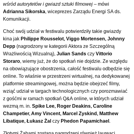
wśród autorytetów i gwiazd sztuki filmowej –
mówi
Adrianna Sikorska
, wiceprezes Zarządu Energi SA ds.
Komunikacji.
Choć swój udział w festiwalu potwierdziły takie gwiazdy
kina jak
Philippe Rousselot, Viggo Mortensen, Johnny
Depp
(nagrodzony w kategorii Aktora ze Szczególną
Wrażliwością Wizualną),
Julian Sands
czy
Vittorio
Storaro
, wiemy już, że do spotkań nie dojdzie. Ze względu
na obowiązujące obostrzenia, całość festiwalu odbędzie się
online. To właśnie w przestrzeni wirtualnej, na dedykowanej
platformie streamingowej, można będzie obejrzeć filmy,
wziąć udział w targach technologicznych czy porozmawiać
z gośćmi w ramach spotkań Q&A online, w których udział
wezmą m. in.
Spike Lee, Roger Deakins, Caroline
Champetier, Amy Vincent, Marcel Zyskind, Matthew
Libatique, Łukasz Żal
czy
Phedon Papamichael
.
Złotymi Żabami zostaną nagrodzeni również laureaci