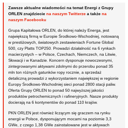
Zawsze aktualne wiadomości na temat Energi z Grupy
ORLEN znajdziecie
na naszym Twitterze
a także
na
naszym Facebooku
Grupa Kapitałowa ORLEN, do której należy Energa, jest
największą firmą w Europie Środkowo-Wschodniej, notowaną
w prestiżowych, światowych zestawieniach Fortune Global
500, czy Platts TOP250. Prowadzi działalność na 6 rynkach
macierzystych – w Polsce, Czechach, Niemczech, na Litwie,
Słowacji i w Kanadzie. Koncern dysponuje nowoczesnymi,
zintegrowanymi aktywami zdolnymi do przerobu ponad 35
mln ton różnych gatunków ropy rocznie, a sprzedaż
detaliczną prowadzi z wykorzystaniem największej w regionie
Europy Środkowo-Wschodniej sieci ponad 2800 stacji paliw.
Oferta Grupy ORLEN to ponad 50 najwyższej jakości
produktów petrochemicznych i rafineryjnych. Nasze produkty
docierają na 6 kontynentów do ponad 110 krajów.
PKN ORLEN jest również liczącym się graczem na rynku
energii w Polsce, dysponującym mocami na poziomie 3,3
GWe, z czego 1,38 GWe zainstalowane jest w aktywach