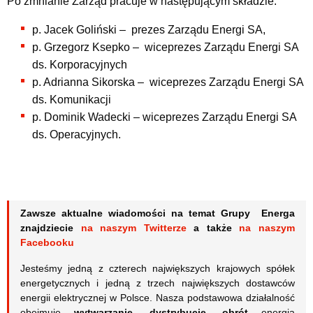
Po zmnianie Zarząd pracuje w następującym składzie:
p. Jacek Goliński – prezes Zarządu Energi SA,
p. Grzegorz Ksepko – wiceprezes Zarządu Energi SA
ds. Korporacyjnych
p. Adrianna Sikorska – wiceprezes Zarządu Energi SA
ds. Komunikacji
p. Dominik Wadecki – wiceprezes Zarządu Energi SA
ds. Operacyjnych.
Zawsze aktualne wiadomości na temat Grupy Energa
znajdziecie
na naszym Twitterze
a także
na naszym
Facebooku
Jesteśmy jedną z czterech największych krajowych spółek
energetycznych i jedną z trzech największych dostawców
energii elektrycznej w Polsce. Nasza podstawowa działalność
obejmuje
wytwarzanie
,
dystrybucję
,
obrót
energią