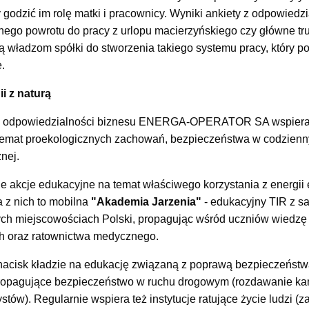
godzić im rolę matki i pracownicy. Wyniki ankiety z odpowiedz
dnego powrotu do pracy z urlopu macierzyńskiego czy główne tr
 władzom spółki do stworzenia takiego systemu pracy, który 
.
i z naturą
j odpowiedzialności biznesu ENERGA-OPERATOR SA wspiera dz
emat proekologicznych zachowań, bezpieczeństwa w codzienny
znej.
e akcje edukacyjne na temat właściwego korzystania z energii e
 z nich to mobilna
"Akademia Jarzenia"
- edukacyjny TIR z sa
ych miejscowościach Polski, propagując wśród uczniów wiedzę n
h oraz ratownictwa medycznego.
k kładzie na edukację związaną z poprawą bezpieczeństwa
propagujące bezpieczeństwo w ruchu drogowym (rozdawanie ka
stów). Regularnie wspiera też instytucje ratujące życie ludzi (z