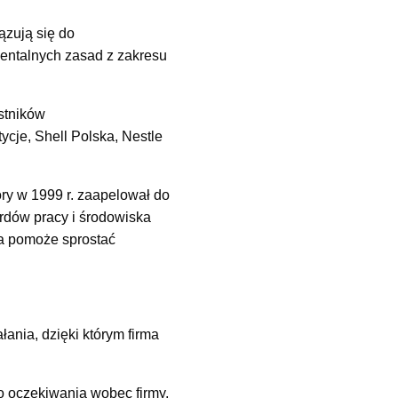
ązują się do
mentalnych zasad z zakresu
estników
tycje, Shell Polska, Nestle
ry w 1999 r. zaapelował do
ardów pracy i środowiska
wa pomoże sprostać
nia, dzięki którym firma
o oczekiwania wobec firmy,