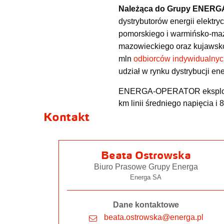
Należąca do Grupy ENERG
dystrybutorów energii elektry
pomorskiego i warmińsko-maz
mazowieckiego oraz kujawsko
mln
odbiorców indywidualny
udział w rynku dystrybucji ene
ENERGA-OPERATOR eksploatuje 
km linii średniego napięcia i 8
Kontakt
Beata Ostrowska
Biuro Prasowe Grupy Energa
Energa SA
Dane kontaktowe
beata.ostrowska@energa.pl