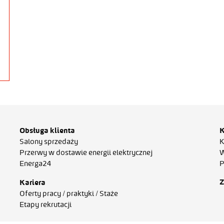
Obsługa klienta
K
Salony sprzedaży
K
Przerwy w dostawie energii elektrycznej
W
Energa24
P
Z
Kariera
Oferty pracy / praktyki / Staże
Etapy rekrutacji