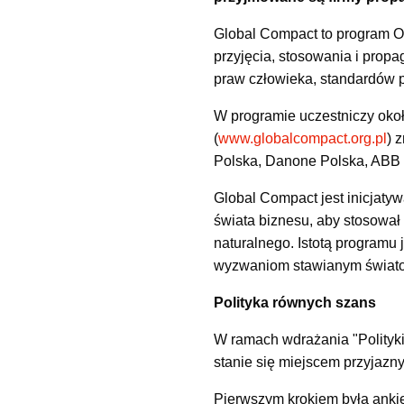
Global Compact to program O
przyjęcia, stosowania i prop
praw człowieka, standardów pr
W programie uczestniczy około
(
www.globalcompact.org.pl
) 
Polska, Danone Polska, ABB 
Global Compact jest inicjaty
świata biznesu, aby stosował
naturalnego. Istotą programu
wyzwaniom stawianym światow
Polityka równych szans
W ramach wdrażania "Polityk
stanie się miejscem przyjazn
Pierwszym krokiem była ankie