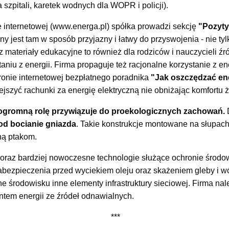
a szpitali, karetek wodnych dla WOPR i policji).
nie internetowej (www.energa.pl) spółka prowadzi sekcję
"Pozyty
ny jest tam w sposób przyjazny i łatwy do przyswojenia - nie ty
z materiały edukacyjne to również dla rodziców i nauczycieli ź
aniu z energii. Firma propaguje też racjonalne korzystanie z ene
onie internetowej bezpłatnego poradnika
"Jak oszczędzać en
ejszyć rachunki za energię elektryczną nie obniżając komfortu ż
omną rolę przywiązuje do proekologicznych zachowań.
D
pod bocianie gniazda
. Takie konstrukcje montowane na słupach
ną ptakom.
coraz bardziej nowoczesne technologie służące ochronie środo
zabezpieczenia przed wyciekiem oleju oraz skażeniem gleby i 
e środowisku inne elementy infrastruktury sieciowej. Firma nale
tem energii ze źródeł odnawialnych.
***