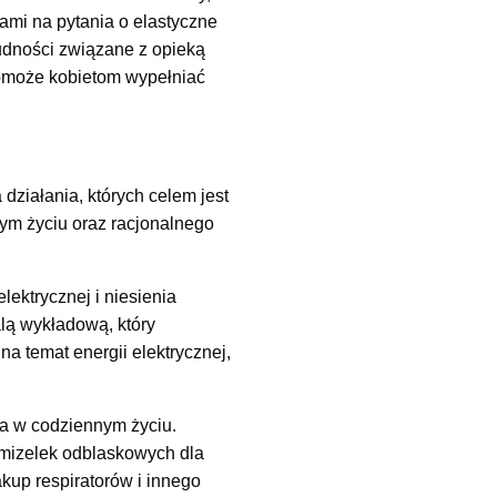
iami na pytania o elastyczne
udności związane z opieką
pomoże kobietom wypełniać
iałania, których celem jest
m życiu oraz racjonalnego
lektrycznej i niesienia
lą wykładową, który
a temat energii elektrycznej,
 w codziennym życiu.
mizelek odblaskowych dla
akup respiratorów i innego