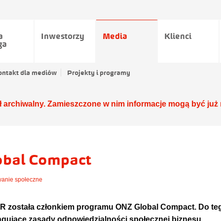
a
Inwestorzy
Media
Klienci
ga
ontakt dla mediów
Projekty i programy
ł archiwalny. Zamieszczone w nim informacje mogą być już 
bal Compact
anie społeczne
ostała członkiem programu ONZ Global Compact. Do teg
gujące zasady odpowiedzialności społecznej biznesu.