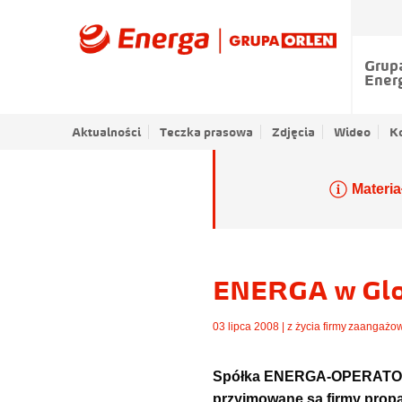
Grup
Ener
Aktualności
Teczka prasowa
Zdjęcia
Wideo
K
Materia
ENERGA w Glo
03 lipca 2008 |
z życia firmy
,
zaangażow
Spółka ENERGA-OPERATOR z
przyjmowane są firmy propa