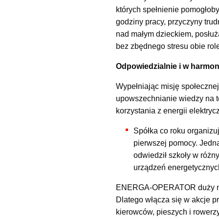
których spełnienie pomogłoby 
godziny pracy, przyczyny tru
nad małym dzieckiem, posłużą
bez zbędnego stresu obie role
Odpowiedzialnie i w harmoni
Wypełniając misję społeczne
upowszechnianie wiedzy na t
korzystania z energii elektryc
Spółka co roku organizuj
pierwszej pomocy. Jedna
odwiedził szkoły w różn
urządzeń energetycznyc
ENERGA-OPERATOR duży nacis
Dlatego włącza się w akcje 
kierowców, pieszych i rowerzy