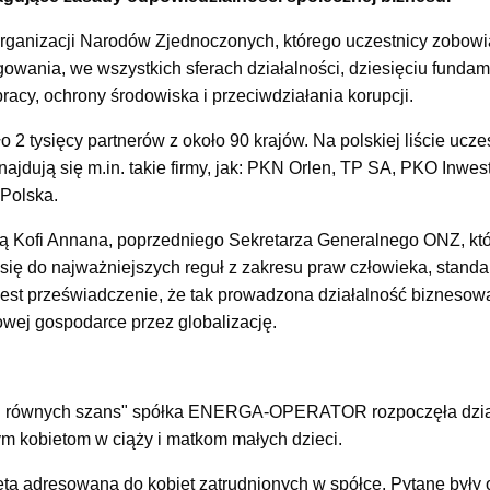
rganizacji Narodów Zjednoczonych, którego uczestnicy zobowi
agowania, we wszystkich sferach działalności, dziesięciu funda
acy, ochrony środowiska i przeciwdziałania korupcji.
 2 tysięcy partnerów z około 90 krajów. Na polskiej liście ucz
znajdują się m.in. takie firmy, jak: PKN Orlen, TP SA, PKO Inwes
Polska.
wą Kofi Annana, poprzedniego Sekretarza Generalnego ONZ, któ
 się do najważniejszych reguł z zakresu praw człowieka, stand
 jest przeświadczenie, że tak prowadzona działalność bizneso
ej gospodarce przez globalizację.
i równych szans" spółka ENERGA-OPERATOR rozpoczęła działa
ym kobietom w ciąży i matkom małych dzieci.
ta adresowana do kobiet zatrudnionych w spółce. Pytane były 