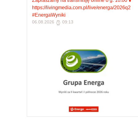
Zapraszamy na transmisję online o g. 10:00 ⬇️
https://livingmedia.com.pl/live/energa/2026q2
#EnergaWyniki
06.08.2026
09:13