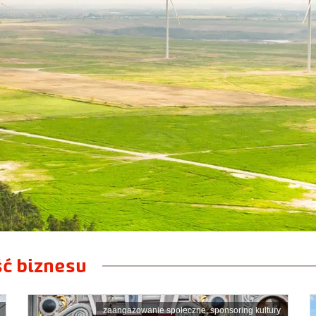
ć biznesu
zaangażowanie społeczne
,
sponsoring kultury