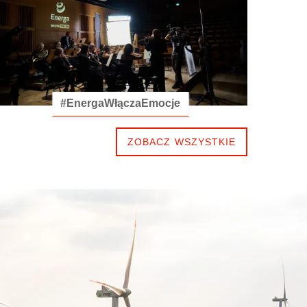
#EnergaWłączaEmocje
ZOBACZ WSZYSTKIE