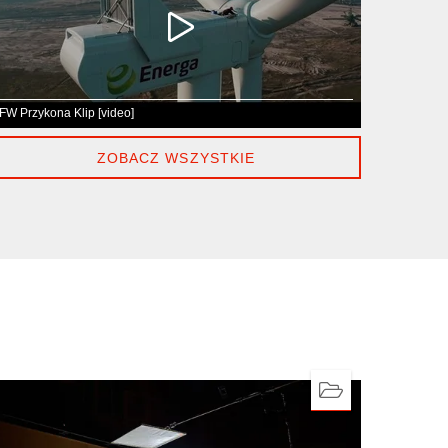
FW Przykona Klip [video]
ZOBACZ WSZYSTKIE