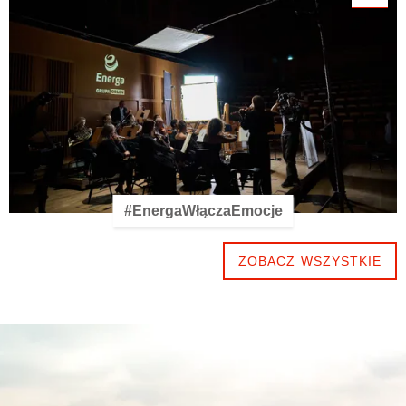
#EnergaWłączaEmocje
ZOBACZ WSZYSTKIE