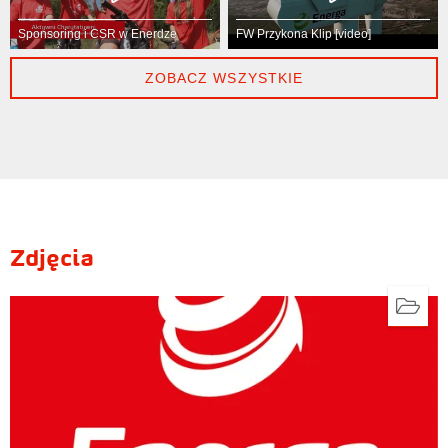
Sponsoring i CSR w Enerdze
FW Przykona Klip [video]
ZOBACZ WSZYSTKIE
Zdjęcia